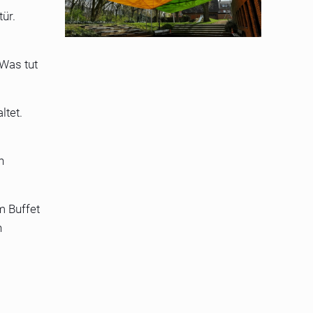
ür.
Was tut
ltet.
n
m Buffet
n