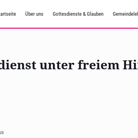
artseite
Über uns
Gottesdienste & Glauben
Gemeindele
dienst unter freiem 
us