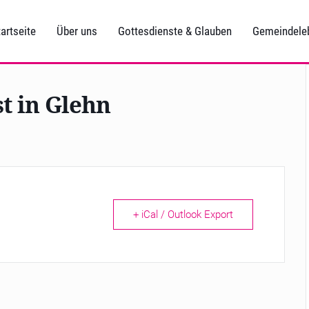
artseite
Über uns
Gottesdienste & Glauben
Gemeindele
t in Glehn
+ iCal / Outlook Export