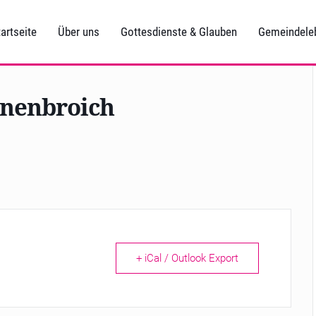
artseite
Über uns
Gottesdienste & Glauben
Gemeindele
inenbroich
+ iCal / Outlook Export