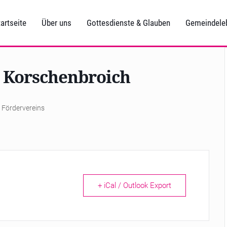
artseite
Über uns
Gottesdienste & Glauben
Gemeindele
n Korschenbroich
 Fördervereins
+ iCal / Outlook Export