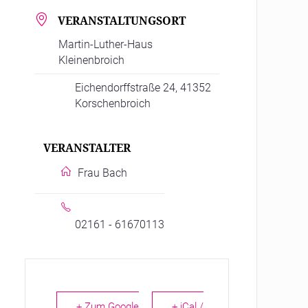
VERANSTALTUNGSORT
Martin-Luther-Haus
Kleinenbroich
Eichendorffstraße 24, 41352
Korschenbroich
VERANSTALTER
Frau Bach
02161 - 61670113
+ Zum Google
+ iCal /