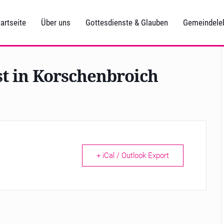
artseite
Über uns
Gottesdienste & Glauben
Gemeindele
t in Korschenbroich
+ iCal / Outlook Export