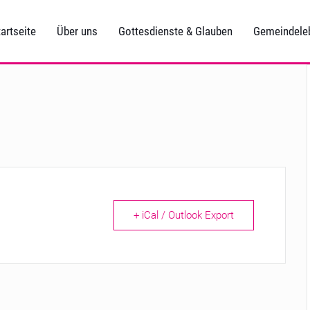
artseite
Über uns
Gottesdienste & Glauben
Gemeindele
+ iCal / Outlook Export