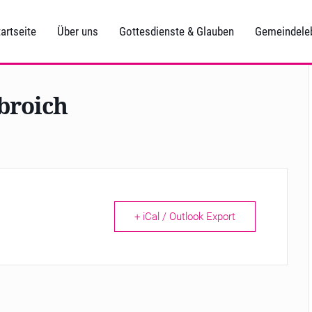
artseite
Über uns
Gottesdienste & Glauben
Gemeindele
broich
+ iCal / Outlook Export