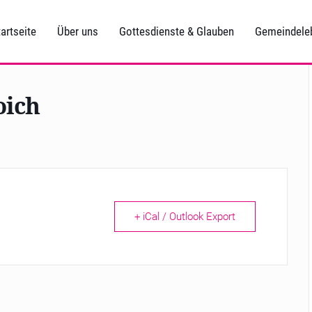
artseite
Über uns
Gottesdienste & Glauben
Gemeindele
oich
+ iCal / Outlook Export