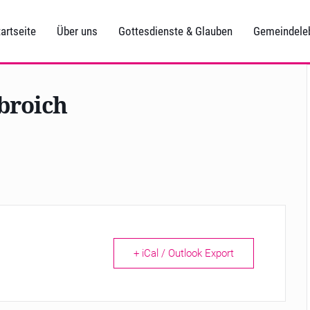
artseite
Über uns
Gottesdienste & Glauben
Gemeindele
broich
+ iCal / Outlook Export