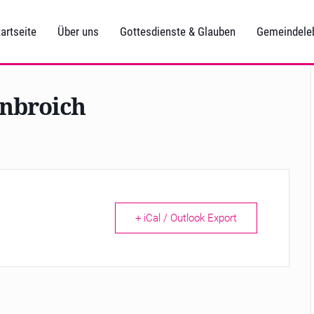
artseite
Über uns
Gottesdienste & Glauben
Gemeindele
enbroich
+ iCal / Outlook Export