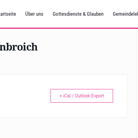
artseite
Über uns
Gottesdienste & Glauben
Gemeindele
enbroich
+ iCal / Outlook Export