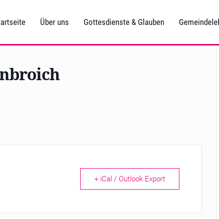
artseite
Über uns
Gottesdienste & Glauben
Gemeindele
enbroich
+ iCal / Outlook Export