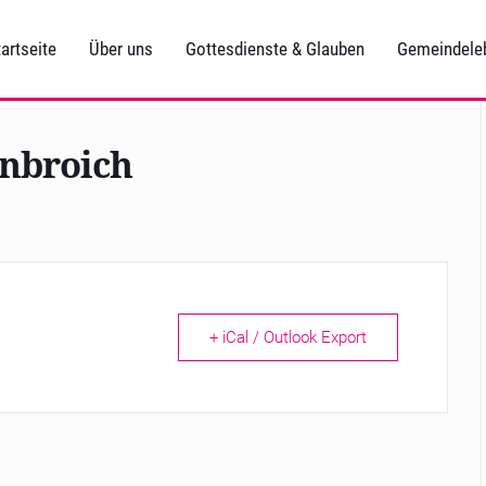
artseite
Über uns
Gottesdienste & Glauben
Gemeindele
enbroich
+ iCal / Outlook Export