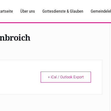
artseite
Über uns
Gottesdienste & Glauben
Gemeindele
enbroich
+ iCal / Outlook Export