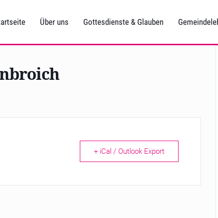
artseite
Über uns
Gottesdienste & Glauben
Gemeindele
enbroich
+ iCal / Outlook Export