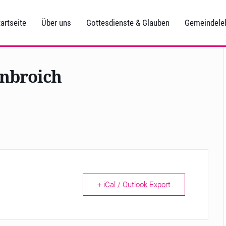
artseite
Über uns
Gottesdienste & Glauben
Gemeindele
enbroich
+ iCal / Outlook Export