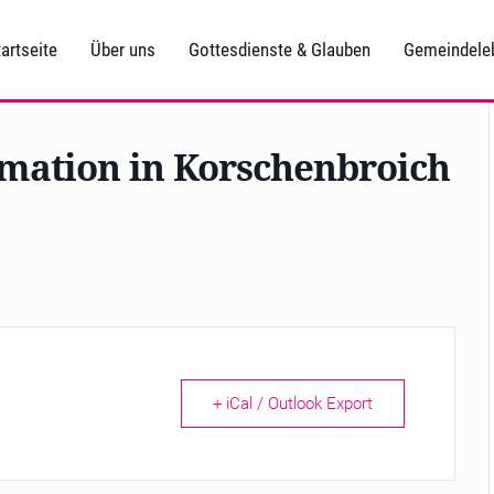
artseite
Über uns
Gottesdienste & Glauben
Gemeindele
rmation in Korschenbroich
+ iCal / Outlook Export