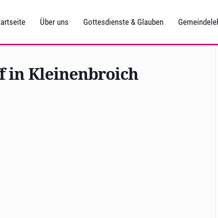
artseite
Über uns
Gottesdienste & Glauben
Gemeindele
f in Kleinenbroich