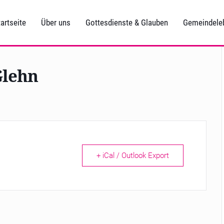
artseite
Über uns
Gottesdienste & Glauben
Gemeindele
Glehn
+ iCal / Outlook Export