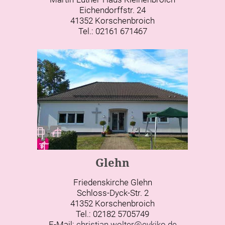
Eichendorffstr. 24
41352 Korschenbroich
Tel.: 02161 671467
Glehn
Friedenskirche Glehn
Schloss-Dyck-Str. 2
41352 Korschenbroich
Tel.: 02182 5705749
E-Mail:
christian.wolter@evkiko.de