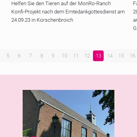
Helfen Sie den Tieren auf der MonRo-Ranch
F
Konfi-Projekt nach dem Erntedankgottesdienst am
2
24.09.23 in Korschenbroich
a
G
5
6
7
8
9
10
11
12
13
14
15
16