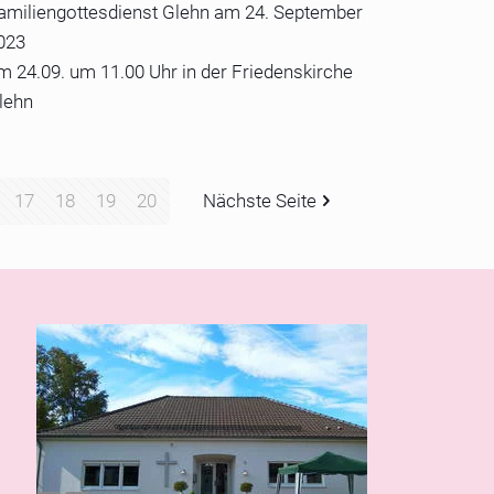
amiliengottesdienst Glehn am 24. September
023
m 24.09. um 11.00 Uhr in der Friedenskirche
lehn
17
18
19
20
Nächste Seite