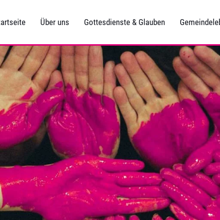
artseite
Über uns
Gottesdienste & Glauben
Gemeindele